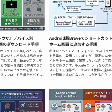
ブラウザ』デバイス別
Android版Braveでショートカッ
e動画のダウンロード手順
ホーム画面に追加する手順
動画をオフラインで楽しみたい、広
私はAndroidスマートフォンでBraveブラ
に見たいという悩みは尽きませ
を日常的に愛用していますが、特定のWeb
用している「Braveブラウザ」
イトをホーム画面に配置したいときに戸惑
れらの悩みを劇的に解決できま
ことがあります。Google Chromeならス
、Braveブラウザを使った
ズに行える操作が、Braveでは仕様の違い
画のダウンロード手順をデバイス...
り一筋縄ではいかないケースがあるからで..