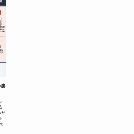
の裏
ラ
広
ウザ
正
の