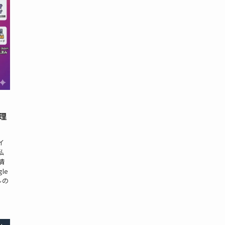
理
イ
私
情
le
ルの