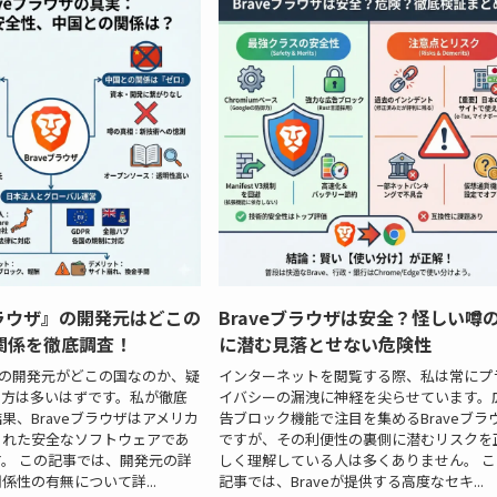
ブラウザ』の開発元はどこの
Braveブラウザは安全？怪しい噂
関係を徹底調査！
に潜む見落とせない危険性
ウザの開発元がどこの国なのか、疑
インターネットを閲覧する際、私は常にプ
る方は多いはずです。私が徹底
イバシーの漏洩に神経を尖らせています。
果、Braveブラウザはアメリカ
告ブロック機能で注目を集めるBraveブラ
された安全なソフトウェアであ
ですが、その利便性の裏側に潜むリスクを
。 この記事では、開発元の詳
しく理解している人は多くありません。 こ
係性の有無について詳...
記事では、Braveが提供する高度なセキ...