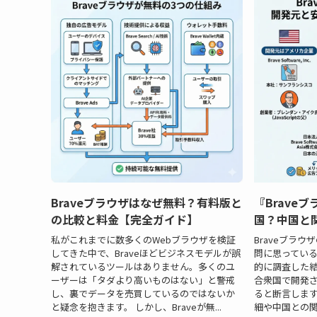
Braveブラウザはなぜ無料？有料版と
『Brave
の比較と料金【完全ガイド】
国？中国と
私がこれまでに数多くのWebブラウザを検証
Braveブラ
してきた中で、Braveほどビジネスモデルが誤
問に思ってい
解されているツールはありません。多くのユ
的に調査した結
ーザーは「タダより高いものはない」と警戒
合衆国で開発
し、裏でデータを売買しているのではないか
ると断言します
と疑念を抱きます。 しかし、Braveが無...
細や中国との関