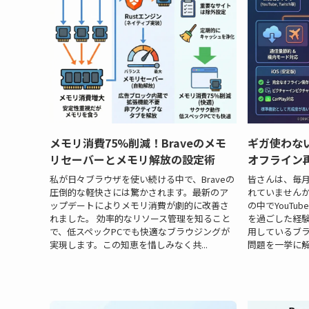
メモリ消費75%削減！Braveのメモ
ギガ使わない
リセーバーとメモリ解放の設定術
オフライン
私が日々ブラウザを使い続ける中で、Braveの
皆さんは、毎
圧倒的な軽快さには驚かされます。最新のア
れていません
ップデートによりメモリ消費が劇的に改善さ
の中でYouT
れました。 効率的なリソース管理を知ること
を過ごした経験
で、低スペックPCでも快適なブラウジングが
用しているブラ
実現します。この知恵を惜しみなく共...
問題を一挙に解決す