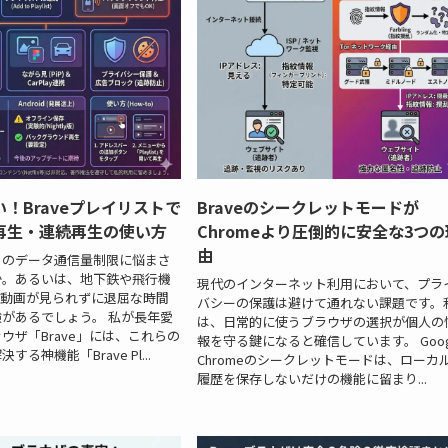
！Braveプレイリストで
Braveのシークレットモードが
再生・連続再生の使い方
Chromeより圧倒的に安全な3つの
由
月のデータ通信量制限に悩まさ
か。あるいは、地下鉄や飛行機
現代のインターネット利用において、プラ
ube動画が見られずに退屈な時間
バシーの保護は避けて通れない課題です。
があるでしょう。 私が長年愛
は、日常的に使うブラウザの選択が個人の
ウザ「Brave」には、これらの
報を守る鍵になると確信しています。 Goog
る神機能「Brave Pl...
Chromeのシークレットモードは、ローカ
履歴を保存しないだけの機能に留まり...